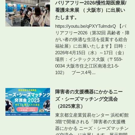
バリアフリー2026/慢性期医療展/
看護未来展 （ 大阪市）に出展い
たします。
https://youtu.be/qPXYTulmdxQ 【バ
リアフリー2026（第32回 高齢者・障
がい者の快適な生活を提案する総合
福祉展）に出展いたします】日時：
2026年4月15日（水）～17日（金）
場所：インテックス大阪（〒559-
0034 大阪市住之江区南港北1-5-
102） ブース4号...
障害者の支援機器にかかるニー
ズ・シーズマッチング交流会
（2025東京）
東京都立産業貿易センター 浜松町館
3階で開催される「障害者の支援機
器にかかる ニーズ・シーズマッチン
グ交流会」に出展します。展示期間