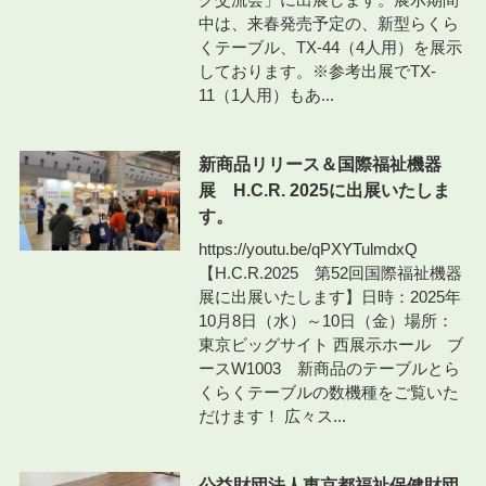
中は、来春発売予定の、新型らくら
くテーブル、TX-44（4人用）を展示
しております。※参考出展でTX-
11（1人用）もあ...
新商品リリース＆国際福祉機器
展 H.C.R. 2025に出展いたしま
す。
https://youtu.be/qPXYTulmdxQ
【H.C.R.2025 第52回国際福祉機器
展に出展いたします】日時：2025年
10月8日（水）～10日（金）場所：
東京ビッグサイト 西展示ホール ブ
ースW1003 新商品のテーブルとら
くらくテーブルの数機種をご覧いた
だけます！ 広々ス...
公益財団法人東京都福祉保健財団