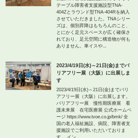
テーブル障害者支援施設型TNA-
404Zとラウンド型TNA-404Rを納入
させていただきました。TNAシリー
ズは、個別昇降はもちろんのこと、
とにかく足元スペースが広く確保さ
れており、足元空間に構造物が何も
ありません。車イスや...
2023/4/19日(水)～21日(金)までバ
リアフリー展（大阪）に出展しま
す
2023/4/19日(水)～21日(金)までバリ
アフリー展（大阪）に出展します。
バリアフリー展 慢性期医療展 看
護未来展 在宅医療展 公式ホームペ
ージ https://www.tvoe.co.jp/bmk/ 全
国の老人福祉施設、病院、障害者支
援施設でご利用いただいておりま
す、 イン...